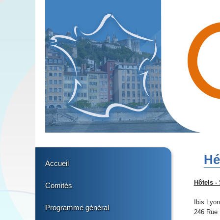
Hé
Accueil
Hôtels -
Comités
Ibis Lyo
Programme général
246 Rue 