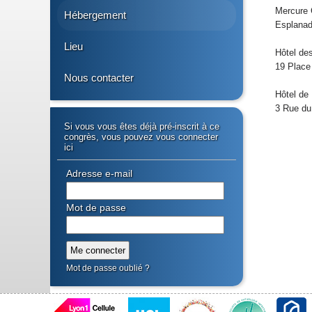
Mercure 
Hébergement
Esplanad
Lieu
Hôtel de
19 Place
Nous contacter
Hôtel de
3 Rue du
Si vous vous êtes déjà pré-inscrit à ce
congrès, vous pouvez vous connecter
ici
Adresse e-mail
Mot de passe
Mot de passe oublié ?