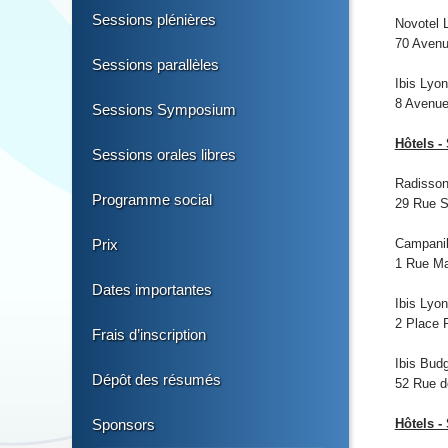
Sessions plénières
Novotel 
70 Avenu
Sessions parallèles
Ibis Lyo
8 Avenue
Sessions Symposium
Hôtels -
Sessions orales libres
Radisson
Programme social
29 Rue S
Prix
Campanil
1 Rue Ma
Dates importantes
Ibis Lyon
2 Place 
Frais d’inscription
Ibis Bud
Dépôt des résumés
52 Rue de
Sponsors
Hôtels -