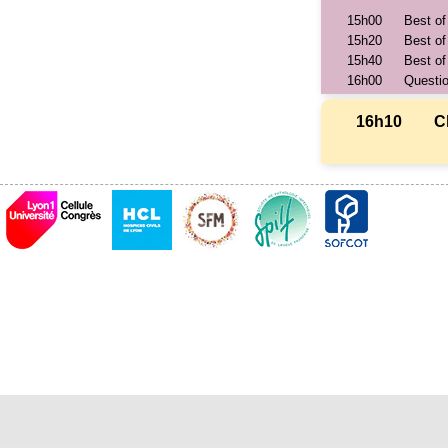
15h00
Best of
15h20
Best of
15h40
Best of
16h00
Questi
16h10
C