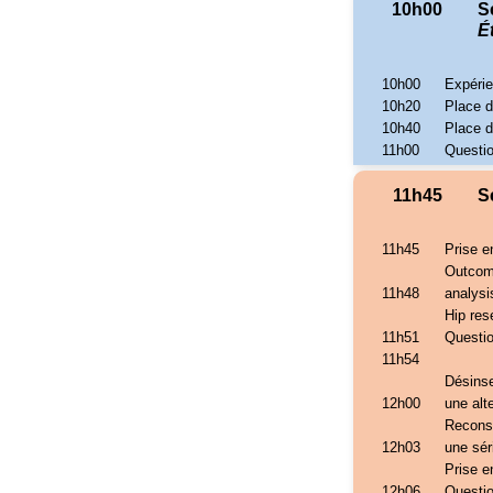
10h00
S
É
10h00
Expéri
10h20
Place d
10h40
Place d
11h00
Questi
11h45
S
11h45
Prise e
Outcome
11h48
analysi
Hip res
11h51
Questi
11h54
Désinse
12h00
une alte
Reconst
12h03
une sér
Prise e
12h06
Questi