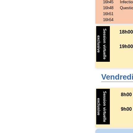
16h45
Infecti
16h48
Questi
16h51
16h54
Session virtuelle
18h0
exclusive
19h0
Vendredi
Session virtuelle
8h00
exclusive
9h00