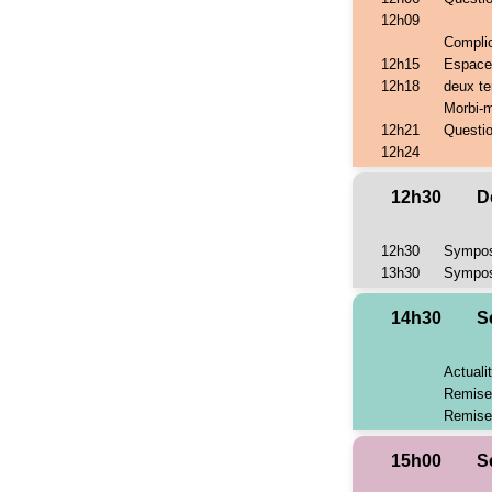
12h09
Complic
12h15
Espaceu
12h18
deux te
Morbi-m
12h21
Questi
12h24
12h30
D
12h30
Sympos
13h30
Sympos
14h30
S
Actual
Remis
Remis
15h00
S