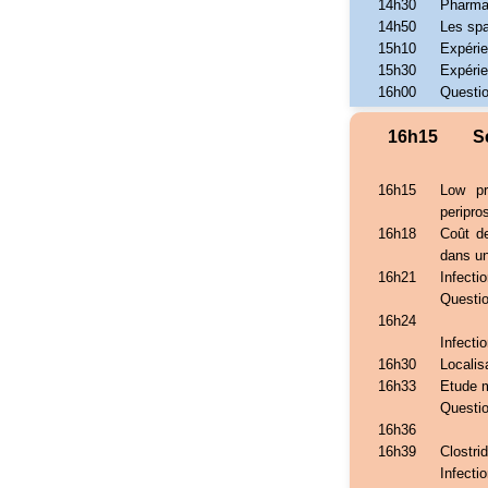
14h30
Pharmac
14h50
Les spa
15h10
Expérie
15h30
Expérie
16h00
Questi
16h15
S
16h15
Low pr
peripro
16h18
Coût de
dans u
16h21
Infecti
Questi
16h24
Infecti
16h30
Localis
16h33
Etude m
Questi
16h36
16h39
Clostrid
Infecti