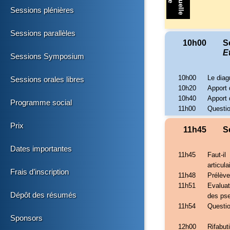
Sessions plénières
Sessions parallèles
10h00
S
E
Sessions Symposium
10h00
Le diag
Sessions orales libres
10h20
Apport 
10h40
Apport 
Programme social
11h00
Questi
Prix
11h45
S
Dates importantes
11h45
Faut-il
articul
Frais d’inscription
11h48
Prélève
11h51
Evalua
Dépôt des résumés
des pse
11h54
Questi
Sponsors
12h00
Rifabut