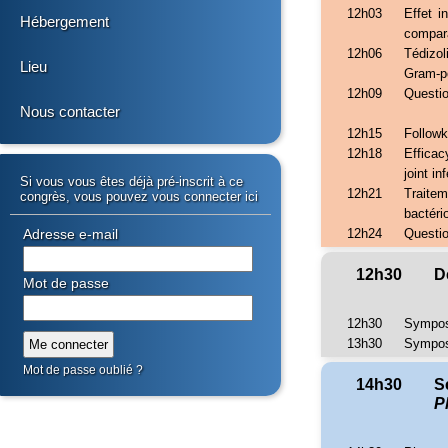
12h03
Effet i
Hébergement
compar
12h06
Tédizo
Lieu
Gram-po
12h09
Questi
Nous contacter
12h15
Followk
12h18
Efficac
joint in
Si vous vous êtes déjà pré-inscrit à ce
12h21
Traitem
congrès, vous pouvez vous connecter ici
bactéri
12h24
Questi
Adresse e-mail
12h30
D
Mot de passe
12h30
Sympos
13h30
Sympos
Mot de passe oublié ?
14h30
S
P